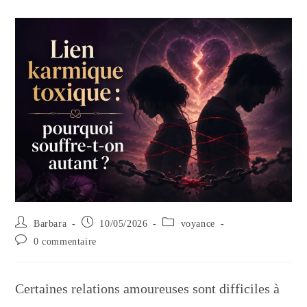
Auteur/autrice
Publication
Post
Barbara
10/05/2026
voyance
de
publiée :
category:
Commentaires
0 commentaire
la
de
publication :
la
publication :
Certaines relations amoureuses sont difficiles à