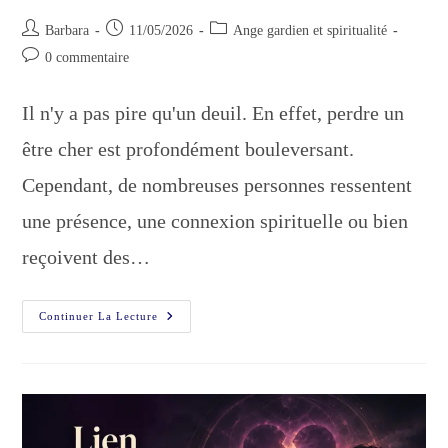
Auteur/autrice
Publication
Post
Barbara
11/05/2026
Ange gardien et spiritualité
de
publiée :
category:
Commentaires
0 commentaire
la
de
publication :
la
Il n'y a pas pire qu'un deuil. En effet, perdre un
publication :
être cher est profondément bouleversant.
Cependant, de nombreuses personnes ressentent
une présence, une connexion spirituelle ou bien
reçoivent des…
Comment
Continuer La Lecture
Communiquer
Avec
Un
Parent
Décédé
?