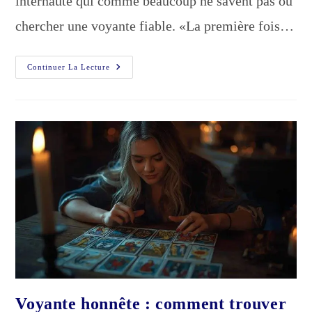
internaute qui comme beaucoup ne savent pas où
chercher une voyante fiable. «La première fois…
Voyante
Continuer La Lecture
Fiable
:
Comment
Vérifier
Sa
Légitimité
Avant
De
Consulter
Voyante honnête : comment trouver