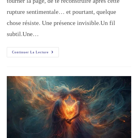
tourner la page, de te reconstruire après cette
rupture sentimentale… et pourtant, quelque
chose résiste. Une présence invisible.Un fil
subtil.Une…
Vous
Continuer La Lecture
Souffrez
Encore
?
Ce
Lien
Karmique
N’est
Peut-
Être
Pas
Terminé…