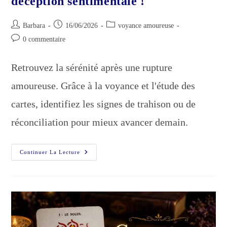
déception sentimentale !
Auteur/autrice
Publication
Post
Barbara
16/06/2026
voyance amoureuse
de
publiée :
category:
Commentaires
0 commentaire
la
de
publication :
la
Retrouvez la sérénité après une rupture
publication :
amoureuse. Grâce à la voyance et l'étude des
cartes, identifiez les signes de trahison ou de
réconciliation pour mieux avancer demain.
Voir
Continuer La Lecture
Une
Voyante
Après
Une
Déception
Sentimentale
!