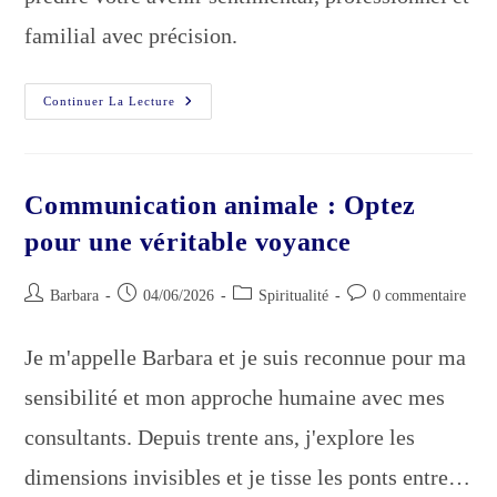
familial avec précision.
Cartomancienne
Continuer La Lecture
Sérieuse
;
Comment
J’arrive
À
Voir
Communication animale : Optez
L’avenir
?
pour une véritable voyance
Auteur/autrice
Publication
Post
Commentaires
Barbara
04/06/2026
Spiritualité
0 commentaire
de
publiée :
category:
de
la
la
Je m'appelle Barbara et je suis reconnue pour ma
publication :
publication :
sensibilité et mon approche humaine avec mes
consultants. Depuis trente ans, j'explore les
dimensions invisibles et je tisse les ponts entre…