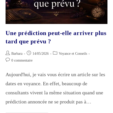
Une prédiction peut-elle arriver plus
tard que prévu ?
Auteur/autrice
Publication
Post
Barbara
14/05/2026
Voyance et Conseils
de
publiée :
category:
Commentaires
0 commentaire
la
de
publication :
la
Aujourd'hui, je vais vous écrire un article sur les
publication :
dates en voyance. En effet, beaucoup de
consultants vivent la même situation quand une
prédiction annoncée ne se produit pas à…