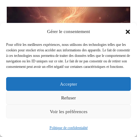
Illusion
?
Ce
Détail
Change
Tout
Gérer le consentement
Pour offrir les meilleures expériences, nous utilisons des technologies telles que les
cookies pour stocker et/ou accéder aux informations des appareils. Le fait de consentir
à ces technologies nous permettra de traiter des données telles que le comportement de
navigation ou les ID uniques sur ce site. Le fait de ne pas consentir ou de retirer son
consentement peut avoir un effet négatif sur certaines caractéristiques et fonctions.
Accepter
Cette relation était-elle écrite dans
vos vies passées ? Les signes qui ne
Refuser
trompent pas
Voir les préférences
Auteur/autrice
Publication
Post
Barbara
21/03/2026
amour karmique
de
publiée :
category:
Politique de confidentialité
Commentaires
0 commentaire
la
de