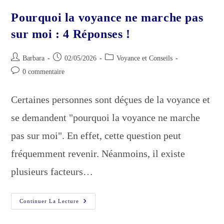
Pourquoi la voyance ne marche pas
sur moi : 4 Réponses !
Auteur/autrice
Publication
Post
Barbara
02/05/2026
Voyance et Conseils
de
publiée :
category:
Commentaires
0 commentaire
la
de
publication :
la
Certaines personnes sont déçues de la voyance et
publication :
se demandent "pourquoi la voyance ne marche
pas sur moi". En effet, cette question peut
fréquemment revenir. Néanmoins, il existe
plusieurs facteurs…
Pourquoi
Continuer La Lecture
La
Voyance
Ne