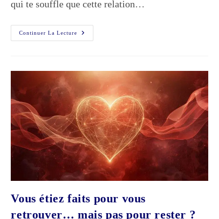
qui te souffle que cette relation…
Relation
Continuer La Lecture
Amoureuse
:
Ce
Que
Ton
Âme
Sait
Déjà
Sur
Cette
Personne
Vous étiez faits pour vous
retrouver… mais pas pour rester ?