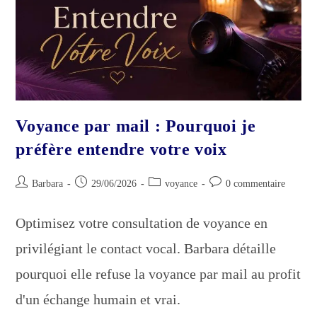
Voyance par mail : Pourquoi je
préfère entendre votre voix
Auteur/autrice
Publication
Post
Commentaires
Barbara
29/06/2026
voyance
0 commentaire
de
publiée :
category:
de
la
la
Optimisez votre consultation de voyance en
publication :
publication :
privilégiant le contact vocal. Barbara détaille
pourquoi elle refuse la voyance par mail au profit
d'un échange humain et vrai.