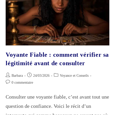
Les
Repérer
Rapidement)
Voyante Fiable : comment vérifier sa
légitimité avant de consulter
Auteur/autrice
Publication
Post
Barbara
24/03/2026
Voyance et Conseils
de
publiée :
category:
Commentaires
0 commentaire
la
de
publication :
la
Consulter une voyante fiable, c’est avant tout une
publication :
question de confiance. Voici le récit d’un