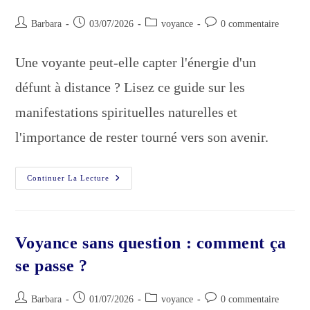
Auteur/autrice
Publication
Post
Commentaires
Barbara
03/07/2026
voyance
0 commentaire
de
publiée :
category:
de
la
la
Une voyante peut-elle capter l'énergie d'un
publication :
publication :
défunt à distance ? Lisez ce guide sur les
manifestations spirituelles naturelles et
l'importance de rester tourné vers son avenir.
Peut-
Continuer La Lecture
On
Ressentir
La
Présence
D’un
Défunt
Voyance sans question : comment ça
Au
Téléphone
se passe ?
?
Auteur/autrice
Publication
Post
Commentaires
Barbara
01/07/2026
voyance
0 commentaire