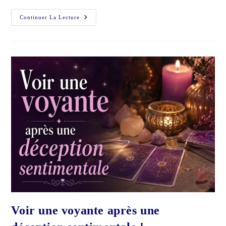
Voyance
Continuer La Lecture
Par
Mail
:
Pourquoi
Je
Préfère
Entendre
Votre
Voix
Voir une voyante après une