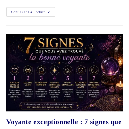
Communication
Continuer La Lecture
Animale
:
Optez
Pour
Une
Véritable
Voyance
Voyante exceptionnelle : 7 signes que