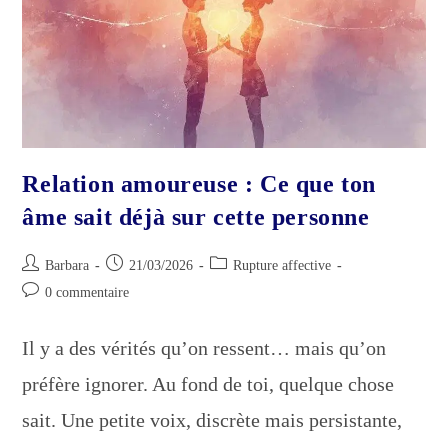
Relation amoureuse : Ce que ton
âme sait déjà sur cette personne
Auteur/autrice
Publication
Post
Barbara
21/03/2026
Rupture affective
de
publiée :
category:
Commentaires
0 commentaire
la
de
publication :
la
Il y a des vérités qu’on ressent… mais qu’on
publication :
préfère ignorer. Au fond de toi, quelque chose
sait. Une petite voix, discrète mais persistante,