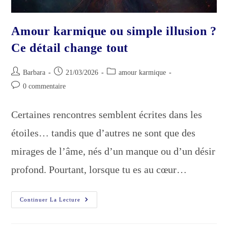
Amour karmique ou simple illusion ?
Ce détail change tout
Auteur/autrice
Publication
Post
Barbara
21/03/2026
amour karmique
de
publiée :
category:
Commentaires
0 commentaire
la
de
publication :
la
Certaines rencontres semblent écrites dans les
publication :
étoiles… tandis que d’autres ne sont que des
mirages de l’âme, nés d’un manque ou d’un désir
profond. Pourtant, lorsque tu es au cœur…
Amour
Continuer La Lecture
Karmique
Ou
Simple