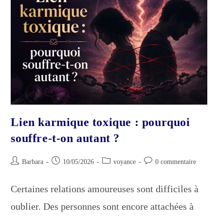
Lien karmique toxique : pourquoi
souffre-t-on autant ?
Auteur/autrice
Publication
Post
Commentaires
Barbara
10/05/2026
voyance
0 commentaire
de
publiée :
category:
de
la
la
Certaines relations amoureuses sont difficiles à
publication :
publication :
oublier. Des personnes sont encore attachées à