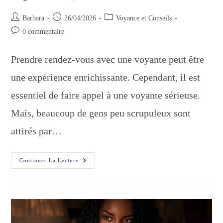
Auteur/autrice
Publication
Post
Barbara
26/04/2026
Voyance et Conseils
de
publiée :
category:
Commentaires
0 commentaire
la
de
publication :
la
Prendre rendez-vous avec une voyante peut être
publication :
une expérience enrichissante. Cependant, il est
essentiel de faire appel à une voyante sérieuse.
Mais, beaucoup de gens peu scrupuleux sont
attirés par…
Les
Continuer La Lecture
Signes
Qu’une
Voyante
N’est
PAS
Sérieuse
(et
Comment