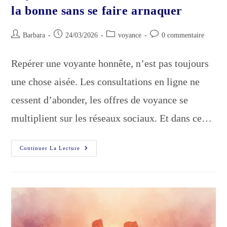
la bonne sans se faire arnaquer
Auteur/autrice
Publication
Post
Commentaires
Barbara
24/03/2026
voyance
0 commentaire
de
publiée :
category:
de
la
la
Repérer une voyante honnête, n’est pas toujours
publication :
publication :
une chose aisée. Les consultations en ligne ne
cessent d’abonder, les offres de voyance se
multiplient sur les réseaux sociaux. Et dans ce…
Voyante
Continuer La Lecture
Honnête
:
Comment
Trouver
La
Bonne
Sans
Se
Faire
Arnaquer