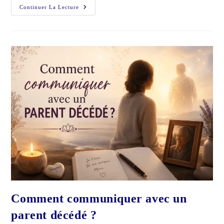
Une
Continuer La Lecture
Prédiction
Peut-
Elle
Arriver
Plus
Tard
Que
Prévu
?
Comment communiquer avec un
parent décédé ?