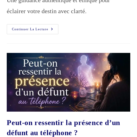
Une guidance authentique et éthique pour
éclairer votre destin avec clarté.
Meilleure
Continuer La Lecture
Voyante
De
France
:
Pourquoi
Barbara
Est
La
Référence
Peut-on ressentir la présence d’un
défunt au téléphone ?