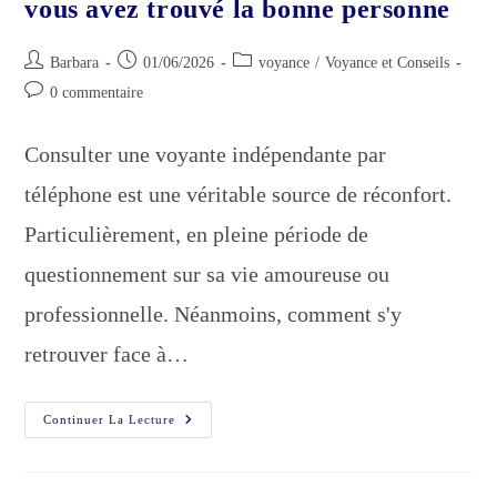
vous avez trouvé la bonne personne
Auteur/autrice
Publication
Post
Barbara
01/06/2026
voyance
/
Voyance et Conseils
de
publiée :
category:
Commentaires
0 commentaire
la
de
publication :
la
Consulter une voyante indépendante par
publication :
téléphone est une véritable source de réconfort.
Particulièrement, en pleine période de
questionnement sur sa vie amoureuse ou
professionnelle. Néanmoins, comment s'y
retrouver face à…
Voyante
Continuer La Lecture
Exceptionnelle
:
7
Signes