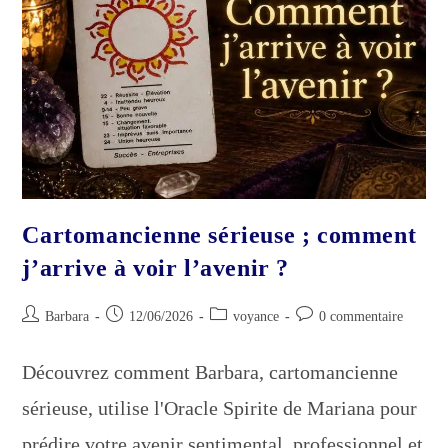
Cartomancienne sérieuse ; comment
j’arrive à voir l’avenir ?
Auteur/autrice
Publication
Post
Commentaires
Barbara
12/06/2026
voyance
0 commentaire
de
publiée :
category:
de
la
la
Découvrez comment Barbara, cartomancienne
publication :
publication :
sérieuse, utilise l'Oracle Spirite de Mariana pour
prédire votre avenir sentimental, professionnel et