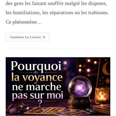
des gens les faisant souffrir malgré les disputes,
les humiliations, les séparations ou les trahisons.
Ce phénomène…
Lien
Continuer La Lecture
Karmique
Toxique
:
Pourquoi
Souffre-
T-
On
Autant
?