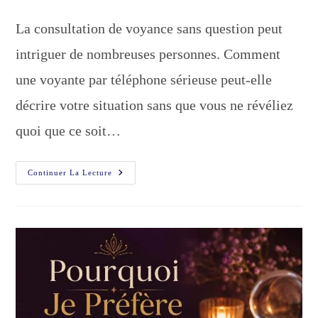
de
publiée :
category:
de
la
la
La consultation de voyance sans question peut
publication :
publication :
intriguer de nombreuses personnes. Comment
une voyante par téléphone sérieuse peut-elle
décrire votre situation sans que vous ne révéliez
quoi que ce soit…
Voyance
Continuer La Lecture
Sans
Question
:
Comment
Ça
Se
Passe
?