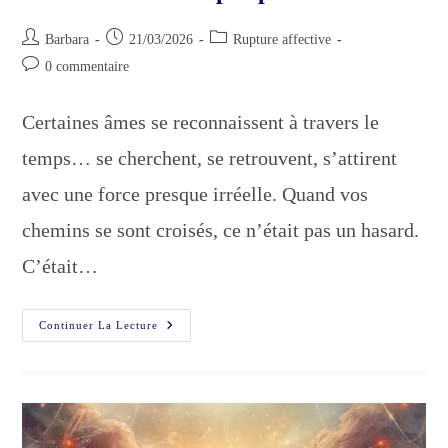
Auteur/autrice
Publication
Post
Barbara
21/03/2026
Rupture affective
de
publiée :
category:
Commentaires
0 commentaire
la
de
publication :
la
Certaines âmes se reconnaissent à travers le
publication :
temps… se cherchent, se retrouvent, s’attirent
avec une force presque irréelle. Quand vos
chemins se sont croisés, ce n’était pas un hasard.
C’était…
Vous
Continuer La Lecture
Étiez
Faits
Pour
Vous
Retrouver…
Mais
Pas
Pour