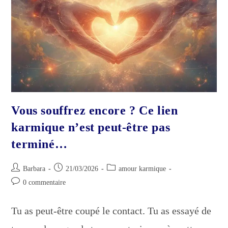
Rester
?
Vous souffrez encore ? Ce lien
karmique n’est peut-être pas
terminé…
Auteur/autrice
Publication
Post
Barbara
21/03/2026
amour karmique
de
publiée :
category:
Commentaires
0 commentaire
la
de
publication :
la
Tu as peut-être coupé le contact. Tu as essayé de
publication :