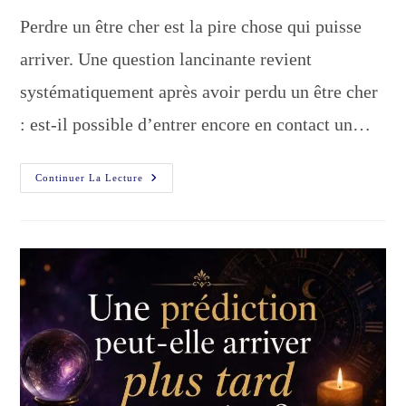
publication :
la
Perdre un être cher est la pire chose qui puisse
publication :
arriver. Une question lancinante revient
systématiquement après avoir perdu un être cher
: est-il possible d’entrer encore en contact un…
Communiquer
Continuer La Lecture
Avec
Un
Défunt
:
Comment
?