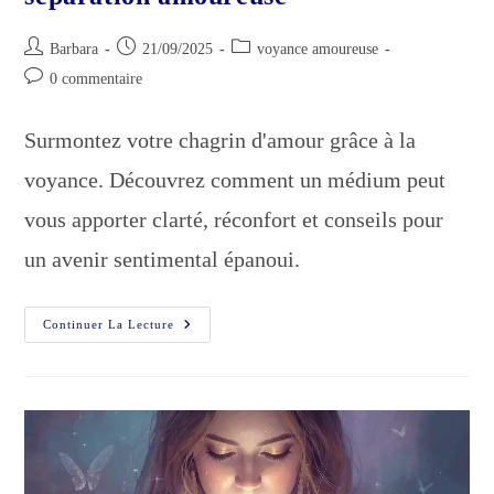
Auteur/autrice
Publication
Post
Barbara
21/09/2025
voyance amoureuse
de
publiée :
category:
Commentaires
0 commentaire
la
de
publication :
la
Surmontez votre chagrin d'amour grâce à la
publication :
voyance. Découvrez comment un médium peut
vous apporter clarté, réconfort et conseils pour
un avenir sentimental épanoui.
Quand
Continuer La Lecture
Solliciter
Une
Voyante
Après
Séparation
Amoureuse