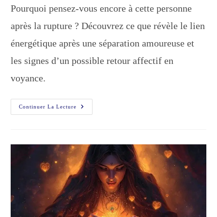
la
Pourquoi pensez-vous encore à cette personne
publication :
après la rupture ? Découvrez ce que révèle le lien
énergétique après une séparation amoureuse et
les signes d’un possible retour affectif en
voyance.
Le
Continuer La Lecture
Lien
Énergétique
Après
Une
Rupture
:
Ce
Que
Révèle
La
Voyance
Amoureuse