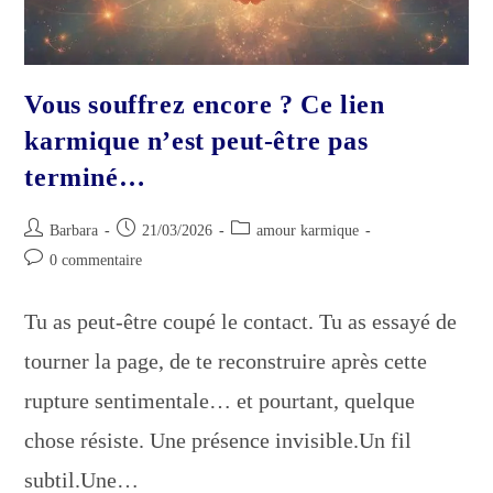
Vous souffrez encore ? Ce lien
karmique n’est peut-être pas
terminé…
Auteur/autrice
Publication
Post
Barbara
21/03/2026
amour karmique
de
publiée :
category:
Commentaires
0 commentaire
la
de
publication :
la
Tu as peut-être coupé le contact. Tu as essayé de
publication :
tourner la page, de te reconstruire après cette
rupture sentimentale… et pourtant, quelque
chose résiste. Une présence invisible.Un fil
subtil.Une…