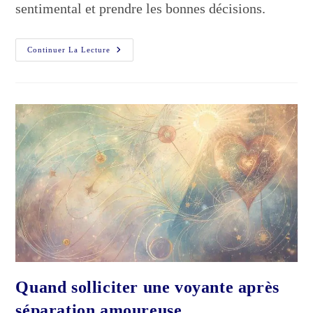
sentimental et prendre les bonnes décisions.
À
Continuer La Lecture
Quel
Moment
Faire
Une
Voyance
Amoureuse
?
Quand solliciter une voyante après
séparation amoureuse