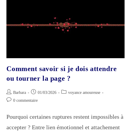
Que
Personne
Ne
Vous
Dit
(et
Pourquoi
Il
Pense
Encore
À
Vous)
Comment savoir si je dois attendre
ou tourner la page ?
Auteur/autrice
Publication
Post
Barbara
01/03/2026
voyance amoureuse
de
publiée :
category:
Commentaires
0 commentaire
la
de
publication :
la
Pourquoi certaines ruptures restent impossibles à
publication :
accepter ? Entre lien émotionnel et attachement