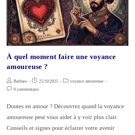
À quel moment faire une voyance
amoureuse ?
Auteur/autrice
Publication
Post
Barbara
25/10/2025
voyance amoureuse
de
publiée :
category:
Commentaires
0 commentaire
la
de
publication :
la
Doutes en amour ? Découvrez quand la voyance
publication :
amoureuse peut vous aider à y voir plus clair.
Conseils et signes pour éclairer votre avenir