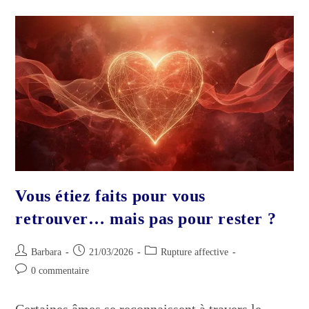
Que
Ton
Âme
Sait
Déjà
Sur
Cette
Personne
Vous étiez faits pour vous
retrouver… mais pas pour rester ?
Auteur/autrice
Publication
Post
Barbara
21/03/2026
Rupture affective
de
publiée :
category:
Commentaires
0 commentaire
la
de
publication :
la