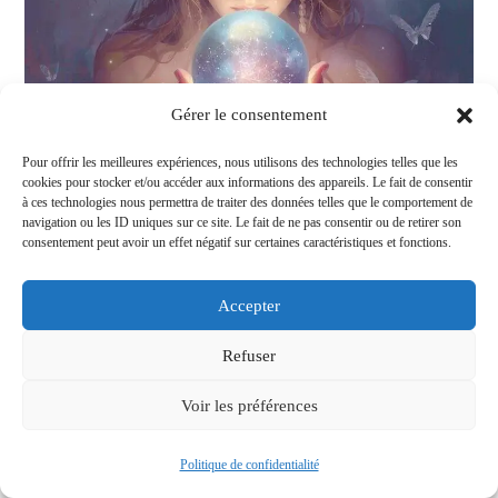
Gérer le consentement
Pour offrir les meilleures expériences, nous utilisons des technologies telles que les
cookies pour stocker et/ou accéder aux informations des appareils. Le fait de consentir
L’influence des astres sur l’amour :
à ces technologies nous permettra de traiter des données telles que le comportement de
navigation ou les ID uniques sur ce site. Le fait de ne pas consentir ou de retirer son
L’avenir sentimental
consentement peut avoir un effet négatif sur certaines caractéristiques et fonctions.
Auteur/autrice
Publication
Post
Barbara
14/09/2025
voyance amoureuse
Accepter
de
publiée :
category:
Commentaires
0 commentaire
la
de
Refuser
publication :
la
L'immensité céleste a toujours été une source
publication :
Voir les préférences
d'émerveillement, ses mystères alimentant nos
rêves les plus fous. Imaginez un instant pouvoir
Politique de confidentialité