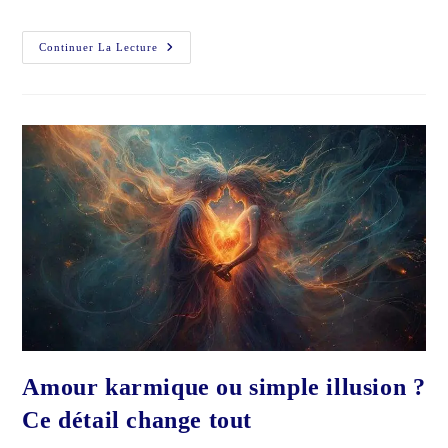
Vous
Continuer La Lecture
Souffrez
Encore
?
Ce
Lien
Karmique
N’est
Peut-
Être
Pas
Terminé…
Amour karmique ou simple illusion ?
Ce détail change tout