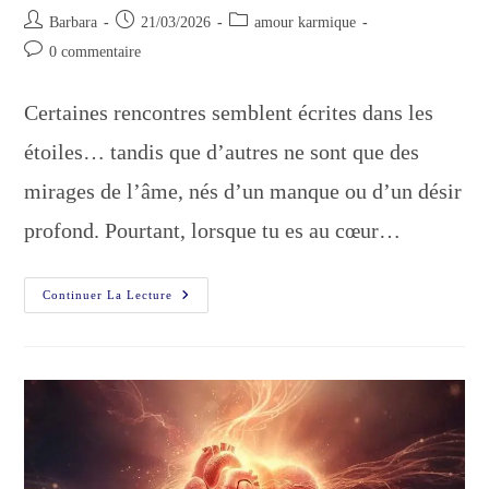
Auteur/autrice
Publication
Post
Barbara
21/03/2026
amour karmique
de
publiée :
category:
Commentaires
0 commentaire
la
de
publication :
la
Certaines rencontres semblent écrites dans les
publication :
étoiles… tandis que d’autres ne sont que des
mirages de l’âme, nés d’un manque ou d’un désir
profond. Pourtant, lorsque tu es au cœur…
Amour
Continuer La Lecture
Karmique
Ou
Simple
Illusion
?
Ce
Détail
Change
Tout