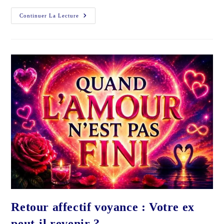
Retour
Continuer La Lecture
Affectif
En
Voyance
Après
Une
Rupture
Sentimentale
Retour affectif voyance : Votre ex
peut-il revenir ?