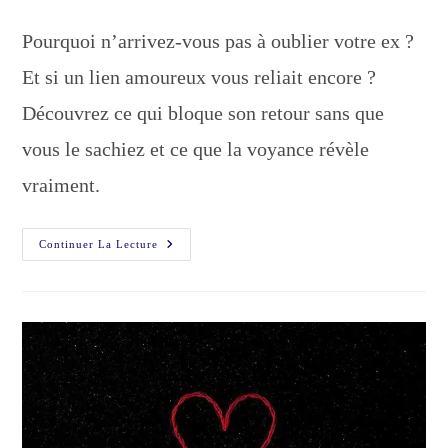
de
publication :
la
Pourquoi n’arrivez-vous pas à oublier votre ex ?
publication :
Et si un lien amoureux vous reliait encore ?
Découvrez ce qui bloque son retour sans que
vous le sachiez et ce que la voyance révèle
vraiment.
Comment
Continuer La Lecture
Récupérer
Son
Ex
:
La
Vérité
Sur
Le
Lien
Énergétique
Amoureux
Que
Personne
Ne