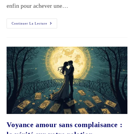
enfin pour achever une…
Cette
Continuer La Lecture
Relation
Était-
Elle
Écrite
Dans
Vos
Vies
Passées
?
Les
Signes
Qui
Ne
Trompent
Pas
Voyance amour sans complaisance :