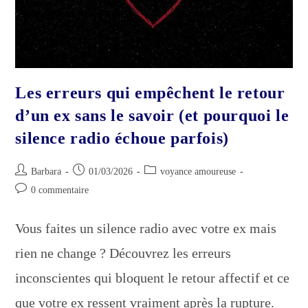
Vous
Explique
Les erreurs qui empêchent le retour
d’un ex sans le savoir (et pourquoi le
silence radio échoue parfois)
Auteur/autrice
Publication
Post
Barbara
01/03/2026
voyance amoureuse
de
publiée :
category:
Commentaires
0 commentaire
la
de
publication :
la
Vous faites un silence radio avec votre ex mais
publication :
rien ne change ? Découvrez les erreurs
inconscientes qui bloquent le retour affectif et ce
que votre ex ressent vraiment après la rupture.