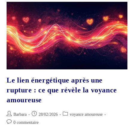
Encore
À
Moi
?
Le lien énergétique après une
rupture : ce que révèle la voyance
amoureuse
Auteur/autrice
Publication
Post
Barbara
28/02/2026
voyance amoureuse
de
publiée :
category:
Commentaires
0 commentaire
la
de
publication :