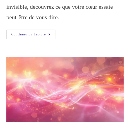
invisible, découvrez ce que votre cœur essaie
peut-être de vous dire.
Comment
Continuer La Lecture
Savoir
Si
Je
Dois
Attendre
Ou
Tourner
La
Page
?