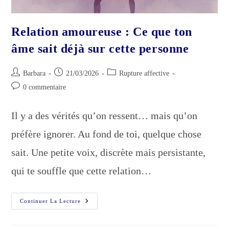
Relation amoureuse : Ce que ton
âme sait déjà sur cette personne
Auteur/autrice
Publication
Post
Barbara
21/03/2026
Rupture affective
de
publiée :
category:
Commentaires
0 commentaire
la
de
publication :
la
Il y a des vérités qu’on ressent… mais qu’on
publication :
préfère ignorer. Au fond de toi, quelque chose
sait. Une petite voix, discrète mais persistante,
qui te souffle que cette relation…
Relation
Continuer La Lecture
Amoureuse
:
Ce