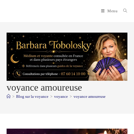
Skip
to
Menu
content
voyance amoureuse
>
Blog sur la voyance
>
voyance
>
voyance amoureuse