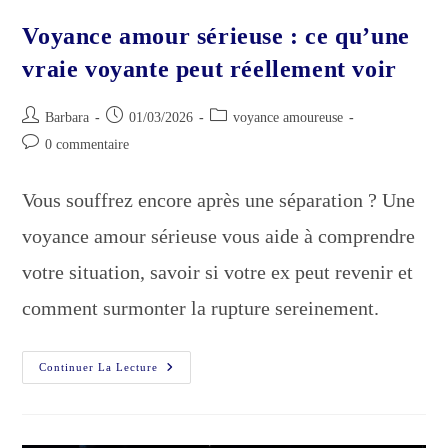
Voyance amour sérieuse : ce qu’une
vraie voyante peut réellement voir
Auteur/autrice
Publication
Post
Barbara
01/03/2026
voyance amoureuse
de
publiée :
category:
Commentaires
0 commentaire
la
de
publication :
la
Vous souffrez encore après une séparation ? Une
publication :
voyance amour sérieuse vous aide à comprendre
votre situation, savoir si votre ex peut revenir et
comment surmonter la rupture sereinement.
Voyance
Continuer La Lecture
Amour
Sérieuse
:
Ce
Qu’une