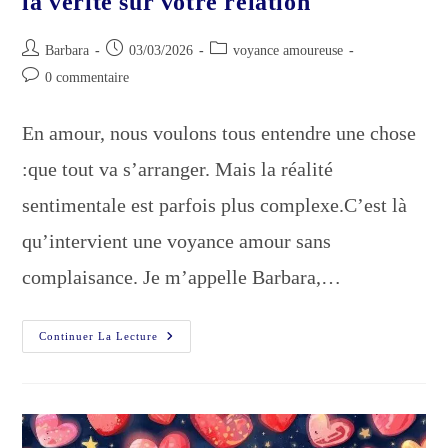
la vérité sur votre relation
Auteur/autrice
Publication
Post
Barbara
03/03/2026
voyance amoureuse
de
publiée :
category:
Commentaires
0 commentaire
la
de
publication :
la
En amour, nous voulons tous entendre une chose
publication :
:que tout va s’arranger. Mais la réalité
sentimentale est parfois plus complexe.C’est là
qu’intervient une voyance amour sans
complaisance. Je m’appelle Barbara,…
Voyance
Continuer La Lecture
Amour
Sans
Complaisance
:
La
Vérité
Sur