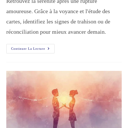
Retrouvez la sérénité après une rupture
publication :
amoureuse. Grâce à la voyance et l'étude des
cartes, identifiez les signes de trahison ou de
réconciliation pour mieux avancer demain.
Voir
Continuer La Lecture
Une
Voyante
Après
Une
Déception
Sentimentale
!