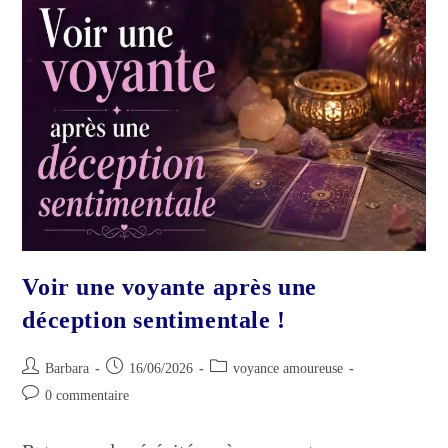
Voir une voyante après une
déception sentimentale !
Auteur/autrice
Publication
Post
Barbara
16/06/2026
voyance amoureuse
de
publiée :
category:
Commentaires
0 commentaire
la
de
publication :
la