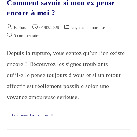
Comment savoir si mon ex pense
encore à moi ?
Auteur/autrice
Publication
Post
Barbara
01/03/2026
voyance amoureuse
de
publiée :
category:
Commentaires
0 commentaire
la
de
publication :
la
Depuis la rupture, vous sentez qu’un lien existe
publication :
encore ? Découvrez les signes troublants
qu’il/elle pense toujours à vous et si un retour
affectif est réellement possible selon une
voyance amoureuse sérieuse.
Comment
Continuer La Lecture
Savoir
Si
Mon
Ex
Pense