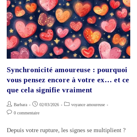
Votre
Relation
Synchronicité amoureuse : pourquoi
vous pensez encore à votre ex… et ce
que cela signifie vraiment
Auteur/autrice
Publication
Post
Barbara
02/03/2026
voyance amoureuse
de
publiée :
category:
Commentaires
0 commentaire
la
de
publication :
la
Depuis votre rupture, les signes se multiplient ?
publication :