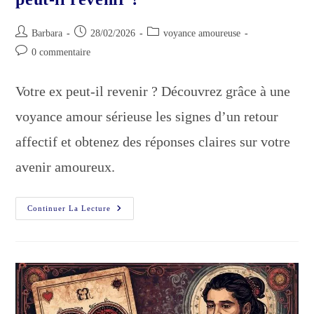
Auteur/autrice
Publication
Post
Barbara
28/02/2026
voyance amoureuse
de
publiée :
category:
Commentaires
0 commentaire
la
de
publication :
la
Votre ex peut-il revenir ? Découvrez grâce à une
publication :
voyance amour sérieuse les signes d’un retour
affectif et obtenez des réponses claires sur votre
avenir amoureux.
Retour
Continuer La Lecture
Affectif
Voyance
:
Votre
Ex
Peut-
Il
Revenir
?