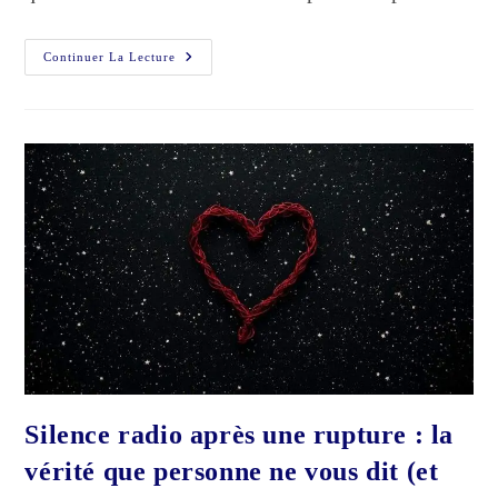
Les
Continuer La Lecture
Erreurs
Qui
Empêchent
Le
Retour
D’un
Ex
Sans
Le
Savoir
(et
Pourquoi
Le
Silence
Radio
Échoue
Parfois)
Silence radio après une rupture : la
vérité que personne ne vous dit (et