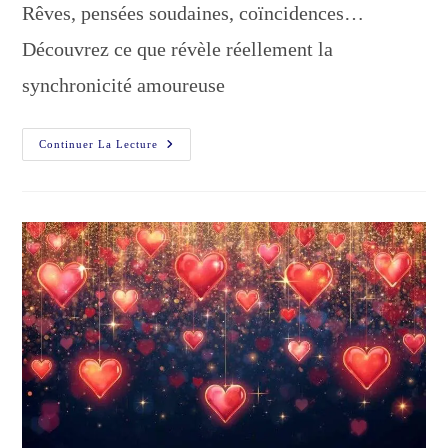
Rêves, pensées soudaines, coïncidences…
Découvrez ce que révèle réellement la
synchronicité amoureuse
Synchronicité
Continuer La Lecture
Amoureuse
:
Pourquoi
Vous
Pensez
Encore
À
Votre
Ex…
Et
Ce
Que
Cela
Signifie
Vraiment