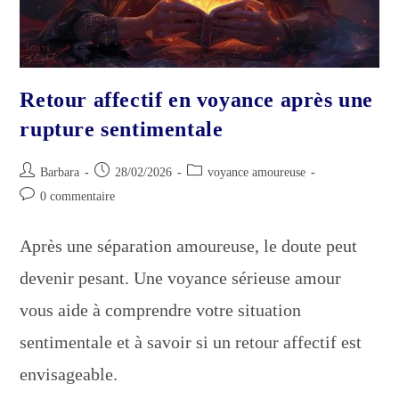
Retour affectif en voyance après une
rupture sentimentale
Auteur/autrice
Publication
Post
Barbara
28/02/2026
voyance amoureuse
de
publiée :
category:
Commentaires
0 commentaire
la
de
publication :
la
Après une séparation amoureuse, le doute peut
publication :
devenir pesant. Une voyance sérieuse amour
vous aide à comprendre votre situation
sentimentale et à savoir si un retour affectif est
envisageable.