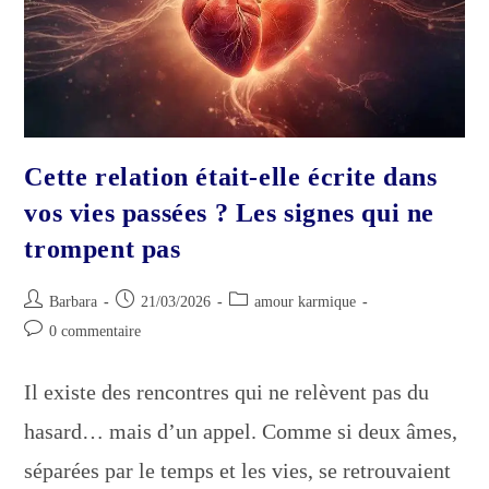
Cette relation était-elle écrite dans
vos vies passées ? Les signes qui ne
trompent pas
Auteur/autrice
Publication
Post
Barbara
21/03/2026
amour karmique
de
publiée :
category:
Commentaires
0 commentaire
la
de
publication :
la
Il existe des rencontres qui ne relèvent pas du
publication :
hasard… mais d’un appel. Comme si deux âmes,
séparées par le temps et les vies, se retrouvaient