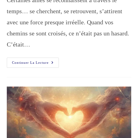
Certaines âmes se reconnaissent à travers le
publication :
temps… se cherchent, se retrouvent, s’attirent
avec une force presque irréelle. Quand vos
chemins se sont croisés, ce n’était pas un hasard.
C’était…
Vous
Continuer La Lecture
Étiez
Faits
Pour
Vous
Retrouver…
Mais
Pas
Pour
Rester
?