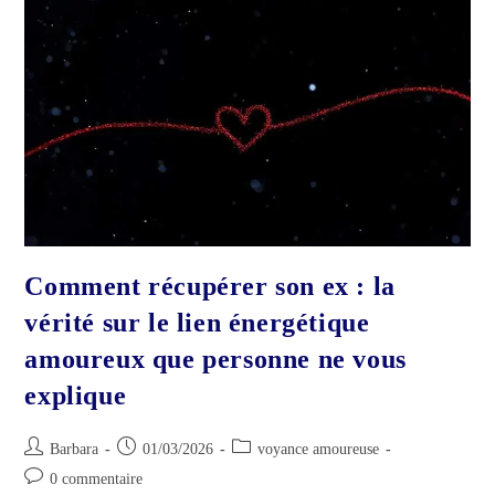
Vraie
Voyante
Peut
Réellement
Voir
Comment récupérer son ex : la
vérité sur le lien énergétique
amoureux que personne ne vous
explique
Auteur/autrice
Publication
Post
Barbara
01/03/2026
voyance amoureuse
de
publiée :
category:
Commentaires
0 commentaire
la