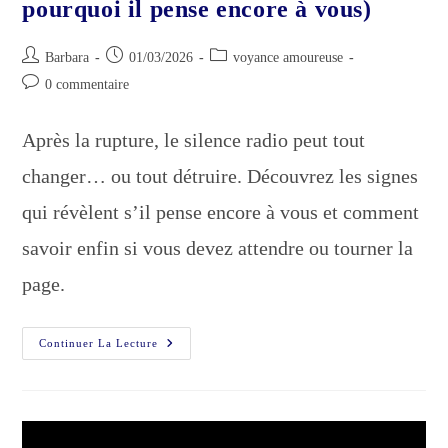
pourquoi il pense encore à vous)
Auteur/autrice
Publication
Post
Barbara
01/03/2026
voyance amoureuse
de
publiée :
category:
Commentaires
0 commentaire
la
de
publication :
la
Après la rupture, le silence radio peut tout
publication :
changer… ou tout détruire. Découvrez les signes
qui révèlent s’il pense encore à vous et comment
savoir enfin si vous devez attendre ou tourner la
page.
Silence
Continuer La Lecture
Radio
Après
Une
Rupture
:
La
Vérité