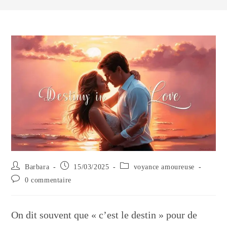
Auteur/autrice
Publication
Post
Barbara
15/03/2025
voyance amoureuse
de
publiée :
category:
Commentaires
0 commentaire
la
de
publication :
la
publication :
On dit souvent que « c’est le destin » pour de