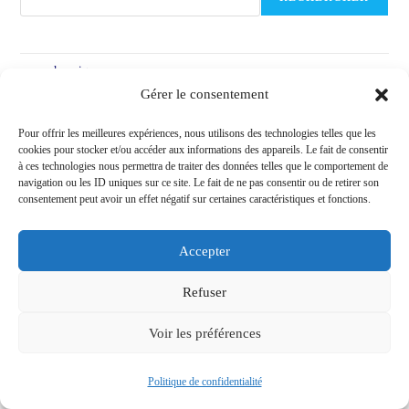
amour karmique
Gérer le consentement
Ange Gardien
Pour offrir les meilleures expériences, nous utilisons des technologies telles que les
Ange gardien et spiritualité
cookies pour stocker et/ou accéder aux informations des appareils. Le fait de consentir
à ces technologies nous permettra de traiter des données telles que le comportement de
apprendre l'oracle spirite de Mariana
navigation ou les ID uniques sur ce site. Le fait de ne pas consentir ou de retirer son
consentement peut avoir un effet négatif sur certaines caractéristiques et fonctions.
apprendre le tarot
Développement personnel
Accepter
divers articles sur la voyance
Refuser
Inclassable
Voir les préférences
Oracle Gé
Rupture affective
Politique de confidentialité
science occulte