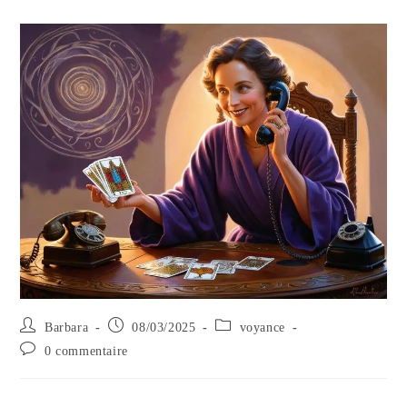
Auteur/autrice
Publication
Post
Barbara
08/03/2025
voyance
de
publiée :
category:
Commentaires
0 commentaire
la
de
publication :
la
publication :