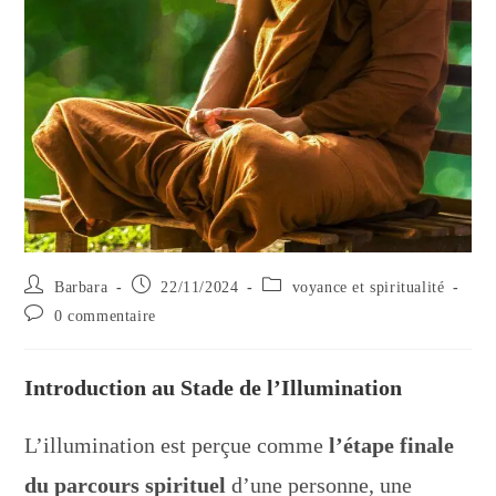
Auteur/autrice
Publication
Post
Barbara
22/11/2024
voyance et spiritualité
de
publiée :
category:
Commentaires
0 commentaire
la
de
publication :
la
publication :
Introduction au Stade de l’Illumination
L’illumination est perçue comme
l’étape finale
du parcours spirituel
d’une personne, une