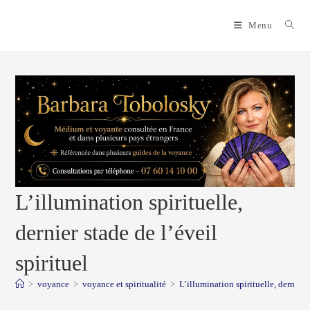
Skip
to
Menu
content
L’illumination spirituelle,
dernier stade de l’éveil
spirituel
>
voyance
>
voyance et spiritualité
>
L’illumination spirituelle, dernier s