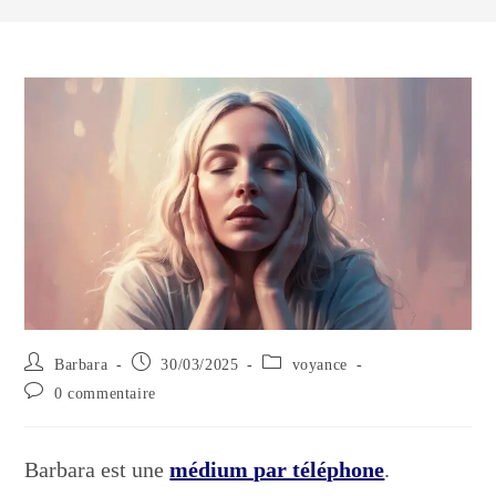
Auteur/autrice
Publication
Post
Barbara
30/03/2025
voyance
de
publiée :
category:
Commentaires
0 commentaire
la
de
publication :
la
publication :
Barbara est une
médium par téléphone
.