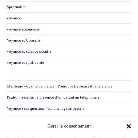
Spiritualité
voyance
voyance amoureuse
Voyance et Conseils
voyance et science occulte
voyance et spiritualité
Meilleure voyante de France : Pourquoi Barbara est la référence
Peut-on ressentir la présence d’un défunt au téléphone ?
Voyance sans question : comment ça se passe ?
Voyance par mail : Pourquoi je préfère entendre votre voix
Gérer le consentement
Voir une voyante après une déception sentimentale !