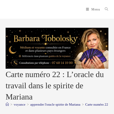
Skip
to
Menu
content
Carte numéro 22 : L’oracle du
travail dans le spirite de
Mariana
>
voyance
>
apprendre l'oracle spirite de Mariana
>
Carte numéro 22 : L’o