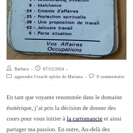
Auteur/autrice
Publication
Barbara
07/12/2024
de
publiée :
Post
Commentaires
apprendre l'oracle spirite de Mariana
0 commentaire
la
category:
de
publication :
la
publication :
En tant que voyante renommée dans le domaine
ésotérique, j’ai pris la décision de donner des
cours pour vous initier à
la cartomancie
et ainsi
partager ma passion. En outre, Au-delà des