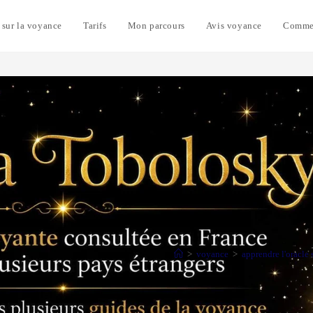
 sur la voyance
Tarifs
Mon parcours
Avis voyance
Commen
>
voyance
>
apprendre l'oracle 