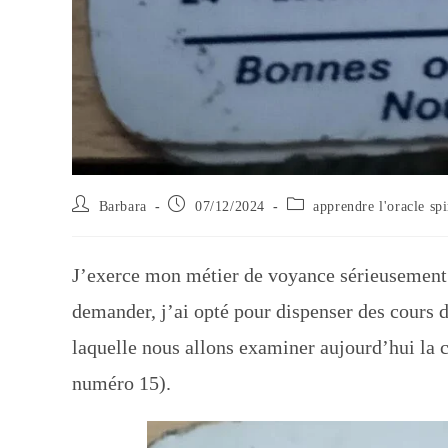
Auteur/autrice
Publication
Post
Barbara
07/12/2024
apprendre l'oracle sp
de
publiée :
category:
la
publication :
J’exerce mon métier de voyance sérieusement
demander, j’ai opté pour dispenser des cours d
laquelle nous allons examiner aujourd’hui la c
numéro 15).