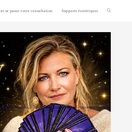
t se passe votre consultation
Supports ésotériques
Toggle
website
search
spirite de Mariana
>
Interprétation oracle spirite – la carte du cavalier