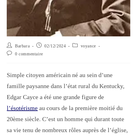
Auteur/autrice
Publication
Post
Barbara
02/12/2024
voyance
de
publiée :
category:
Commentaires
0 commentaire
la
de
publication :
la
publication :
Simple citoyen américain né au sein d’une
famille paysanne dans l’état rural du Kentucky,
Edgar Cayce a été une grande figure de
l’ésotérisme
au cours de la première moitié du
20ème siècle. C’est un homme qui durant toute
sa vie tenu de nombreux rôles auprès de l’église,