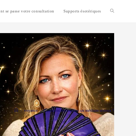
t se passe votre consultation
Supports ésotériques
Toggle
website
search
>
voyance
>
Comment reconnaître un médium sérieux ?