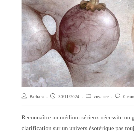
Auteur/autrice
Publication
Post
Commenta
Barbara
30/11/2024
voyance
0 com
de
publiée :
category:
de
la
la
publication :
publicatio
Reconnaître un médium sérieux nécessite un gra
clarification sur un univers ésotérique pas to