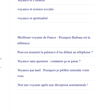
Voyance et Conseils
voyance et science occulte
voyance et spiritualité
Meilleure voyante de France : Pourquoi Barbara est la
référence
Peut-on ressentir la présence d’un défunt au téléphone ?
,
Voyance sans question : comment ça se passe ?
.
Voyance par mail : Pourquoi je préfère entendre votre
voix
Voir une voyante après une déception sentimentale !