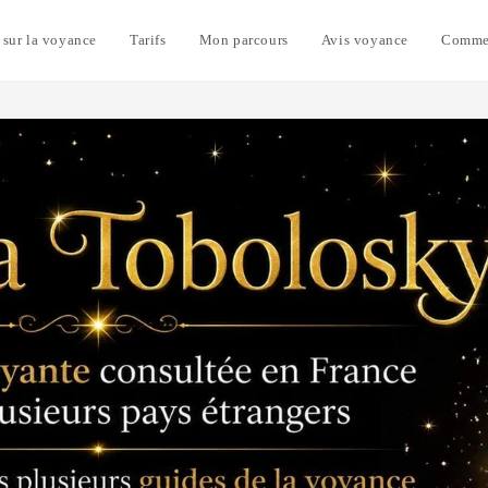
 sur la voyance
Tarifs
Mon parcours
Avis voyance
Commen