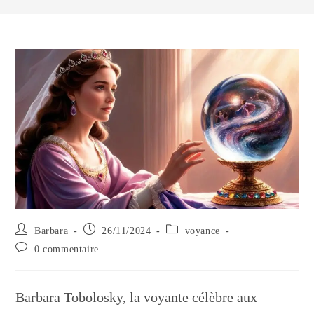
Auteur/autrice
Publication
Post
Barbara
26/11/2024
voyance
de
publiée :
category:
Commentaires
0 commentaire
la
de
publication :
la
publication :
Barbara Tobolosky, la voyante célèbre aux