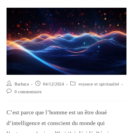
Auteur/autrice
Publication
Post
Barbara
04/12/2024
voyance et spiritualité
de
publiée :
category:
Commentaires
0 commentaire
la
de
publication :
la
publication :
C’est parce que l’homme est un être doué
d’intelligence et conscient du monde qui