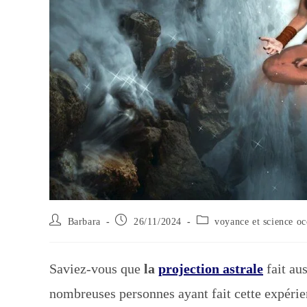
Auteur/autrice
Publication
Post
Barbara
26/11/2024
voyance et science oc
de
publiée :
category:
la
publication :
Saviez-vous que
la
projection astrale
fait aus
nombreuses personnes ayant fait cette expérie