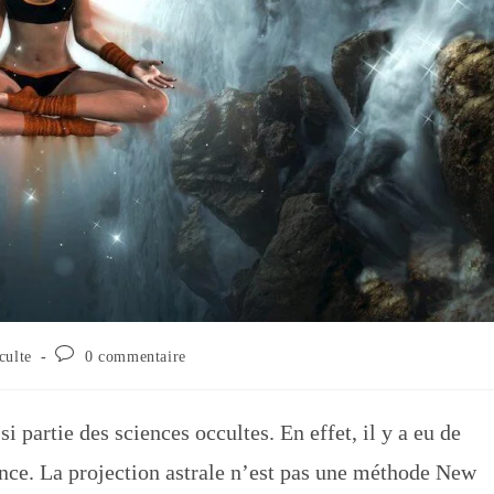
Commentaires
culte
0 commentaire
de
la
publication :
si partie des sciences occultes. En effet, il y a eu de
nce. La projection astrale n’est pas une méthode New