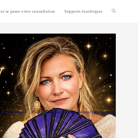
t se passe votre consultation
Supports ésotériques
Toggle
website
search
 science occulte
>
Projection Astrale: Voyage Astral et Décorporation