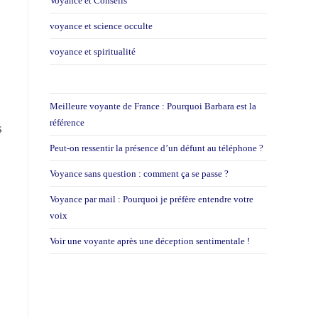
Voyance et Conseils
voyance et science occulte
voyance et spiritualité
Meilleure voyante de France : Pourquoi Barbara est la
référence
s
Peut-on ressentir la présence d’un défunt au téléphone ?
Voyance sans question : comment ça se passe ?
Voyance par mail : Pourquoi je préfère entendre votre
voix
Voir une voyante après une déception sentimentale !