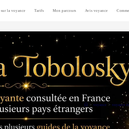
 sur la voyance
Tarifs
Mon parcours
Avis voyance
Commen
>
voyance
>
voyance et