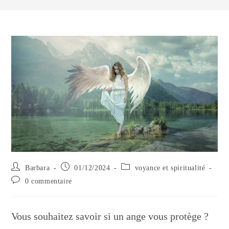
Auteur/autrice
Publication
Post
Barbara
01/12/2024
voyance et spiritualité
de
publiée :
category:
Commentaires
0 commentaire
la
de
publication :
la
publication :
Vous souhaitez savoir si un ange vous protège ?