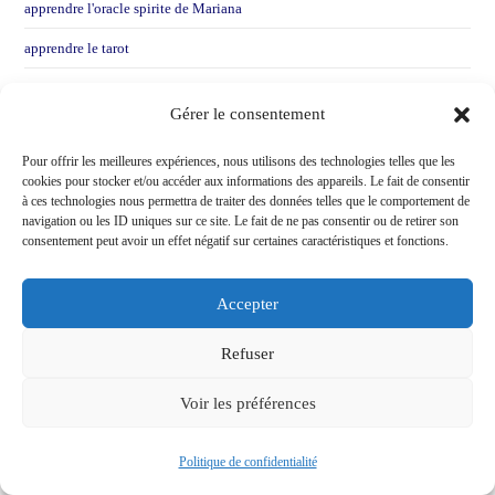
apprendre l'oracle spirite de Mariana
apprendre le tarot
Développement personnel
Gérer le consentement
divers articles sur la voyance
Pour offrir les meilleures expériences, nous utilisons des technologies telles que les
Inclassable
cookies pour stocker et/ou accéder aux informations des appareils. Le fait de consentir
à ces technologies nous permettra de traiter des données telles que le comportement de
Oracle Gé
navigation ou les ID uniques sur ce site. Le fait de ne pas consentir ou de retirer son
consentement peut avoir un effet négatif sur certaines caractéristiques et fonctions.
Rupture affective
science occulte
Accepter
Spiritualité
Refuser
voyance
Voir les préférences
voyance amoureuse
Voyance et Conseils
Politique de confidentialité
voyance et science occulte