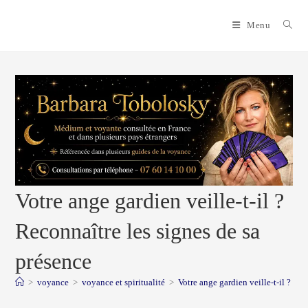
Skip
to
Menu
content
Votre ange gardien veille-t-il ?
Reconnaître les signes de sa
présence
>
voyance
>
voyance et spiritualité
>
Votre ange gardien veille-t-il ? Re