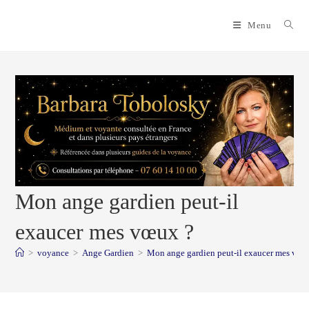
Skip
to
Menu
content
Mon ange gardien peut-il
exaucer mes vœux ?
>
voyance
>
Ange Gardien
>
Mon ange gardien peut-il exaucer mes vœu