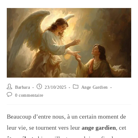
Auteur/autrice
Publication
Post
Barbara
23/10/2025
Ange Gardien
de
publiée :
category:
Commentaires
0 commentaire
la
de
publication :
la
publication :
Beaucoup d’entre nous, à un certain moment de
leur vie, se tournent vers leur
ange gardien
, cet