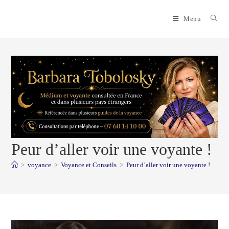
Skip
to
Menu
content
Peur d’aller voir une voyante !
>
voyance
>
Voyance et Conseils
>
Peur d’aller voir une voyante !