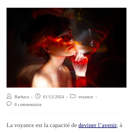
Auteur/autrice
Publication
Post
Barbara
01/12/2024
voyance
de
publiée :
category:
Commentaires
0 commentaire
la
de
publication :
la
publication :
La voyance est la capacité de
deviner l’avenir
, à