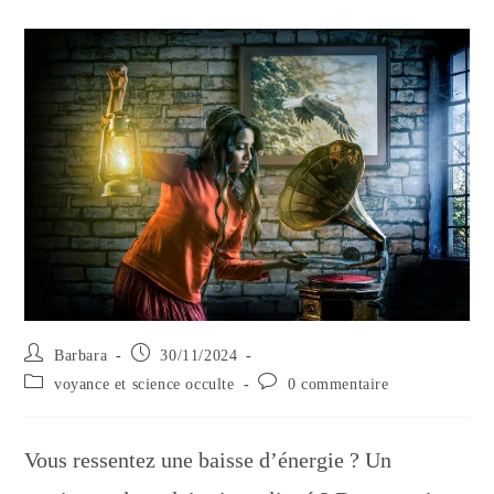
Auteur/autrice
Publication
Barbara
30/11/2024
de
publiée :
Post
Commentaires
voyance et science occulte
0 commentaire
la
category:
de
publication :
la
publication :
Vous ressentez une baisse d’énergie ? Un