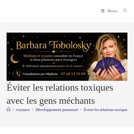
Skip
to
Menu
content
Éviter les relations toxiques
avec les gens méchants
>
voyance
>
Développement personnel
>
Éviter les relations toxiques a