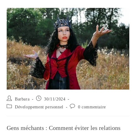
Auteur/autrice
Publication
Barbara
30/11/2024
de
publiée :
Post
Commentaires
Développement personnel
0 commentaire
la
category:
de
publication :
la
publication :
Gens méchants : Comment éviter les relations